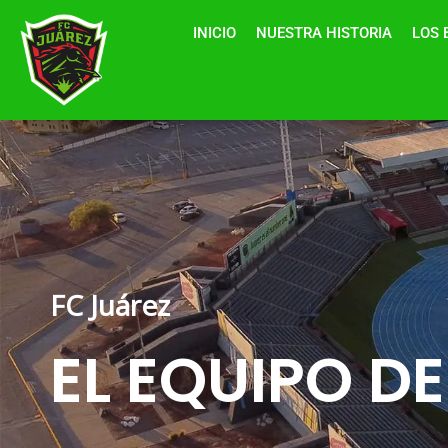
Ir
INICIO
NUESTRA HISTORIA
LOS 
al
contenido
FC Juárez
EL
EQUIPO DE