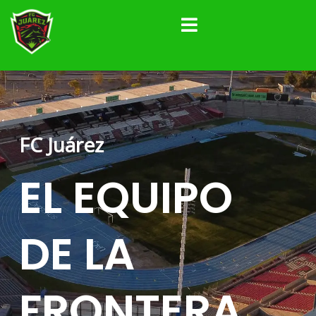
Ir
al
contenido
FC Juárez
EL
EQUIPO
DE LA
FRONTERA