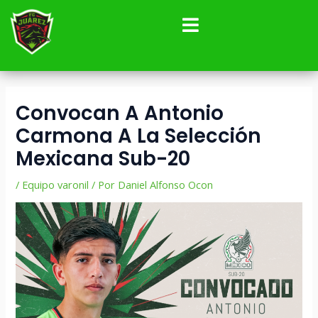
Ir
Navegación
al
de
contenido
entradas
Convocan A Antonio
Carmona A La Selección
Mexicana Sub-20
/
Equipo varonil
/ Por
Daniel Alfonso Ocon