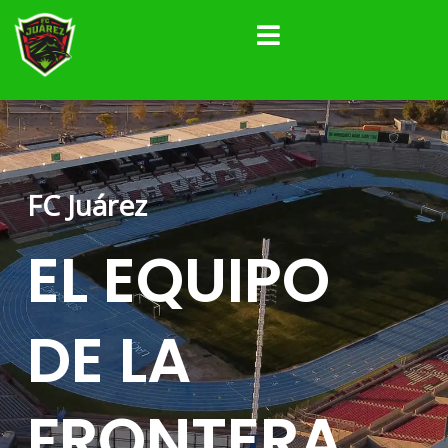
Ir
al
contenido
FC Juárez
EL
EQUIPO
DE LA
FRONTERA