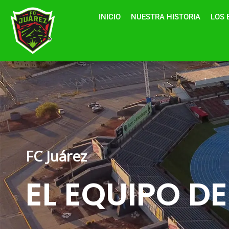
Ir
INICIO
NUESTRA HISTORIA
LOS 
al
contenido
FC Juárez
EL
EQUIPO DE