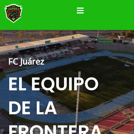
Ir
al
contenido
FC Juárez
EL
EQUIPO
DE LA
FRONTERA