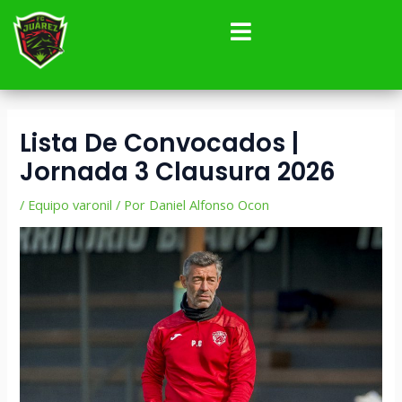
Ir
Navegación
al
de
contenido
entradas
Lista De Convocados |
Jornada 3 Clausura 2026
/
Equipo varonil
/ Por
Daniel Alfonso Ocon