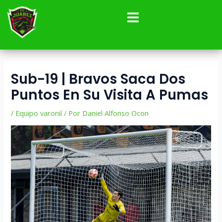
Ir
Navegación
al
de
contenido
entradas
Sub-19 | Bravos Saca Dos
Puntos En Su Visita A Pumas
/
Equipo varonil
/ Por
Daniel Alfonso Ocon