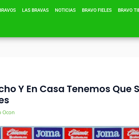
BRAVOS
LAS BRAVAS
NOTICIAS
BRAVO FIELES
BRAVO T
ho Y En Casa Tenemos Que Sa
es
o Ocon