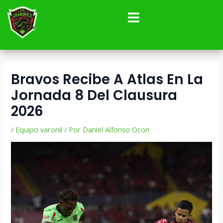
Ir
Navegación
al
de
contenido
entradas
Bravos Recibe A Atlas En La
Jornada 8 Del Clausura
2026
/
Equipo varonil
/ Por
Daniel Alfonso Ocon