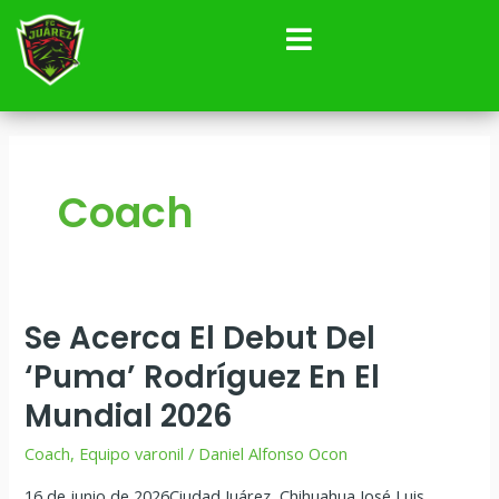
Ir
al
contenido
Coach
Se Acerca El Debut Del
Se
acerca
‘Puma’ Rodríguez En El
el
Mundial 2026
debut
del
Coach
,
Equipo varonil
/
Daniel Alfonso Ocon
‘Puma’
16 de junio de 2026Ciudad Juárez, Chihuahua José Luis