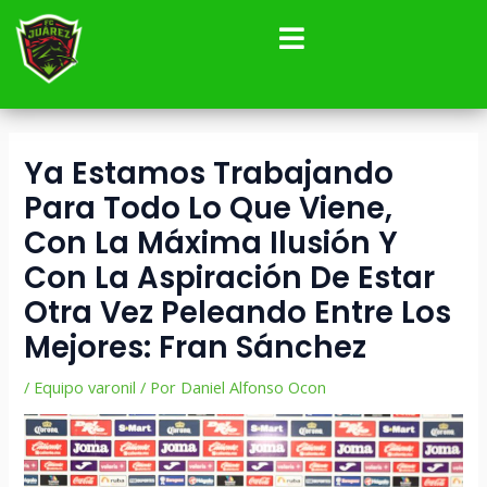
Ir
Navegación
al
de
contenido
entradas
Ya Estamos Trabajando
Para Todo Lo Que Viene,
Con La Máxima Ilusión Y
Con La Aspiración De Estar
Otra Vez Peleando Entre Los
Mejores: Fran Sánchez
/
Equipo varonil
/ Por
Daniel Alfonso Ocon