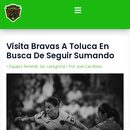
Ir
Navegación
al
de
contenido
entradas
Visita Bravas A Toluca En
Busca De Seguir Sumando
/
Equipo femenil
,
Sin categoría
/ Por
Joel Cardona