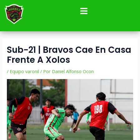
Ir
Navegación
al
de
contenido
entradas
Sub-21 | Bravos Cae En Casa
Frente A Xolos
/
Equipo varonil
/ Por
Daniel Alfonso Ocon