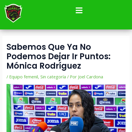
Ir
Navegación
al
de
contenido
entradas
Sabemos Que Ya No
Podemos Dejar Ir Puntos:
Mónica Rodríguez
/
Equipo femenil
,
Sin categoría
/ Por
Joel Cardona