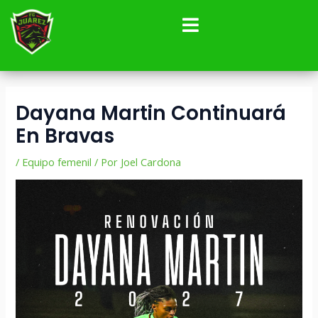
Ir
Navegación
al
de
contenido
entradas
Dayana Martin Continuará
En Bravas
/
Equipo femenil
/ Por
Joel Cardona