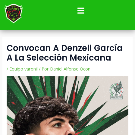
Ir
Navegación
al
de
contenido
entradas
Convocan A Denzell García
A La Selección Mexicana
/
Equipo varonil
/ Por
Daniel Alfonso Ocon