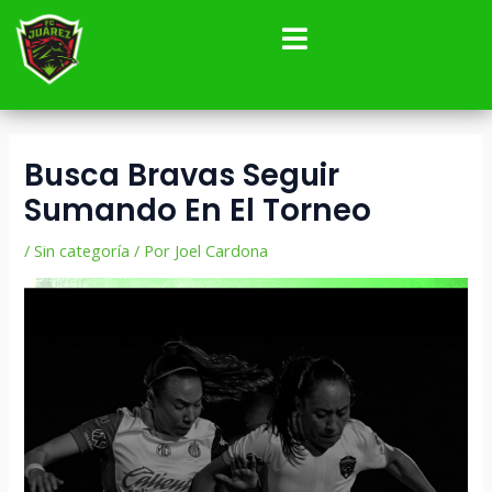
Ir
Navegación
al
de
contenido
entradas
Busca Bravas Seguir
Sumando En El Torneo
/
Sin categoría
/ Por
Joel Cardona