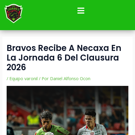
Ir
Navegación
al
de
contenido
entradas
Bravos Recibe A Necaxa En
La Jornada 6 Del Clausura
2026
/
Equipo varonil
/ Por
Daniel Alfonso Ocon