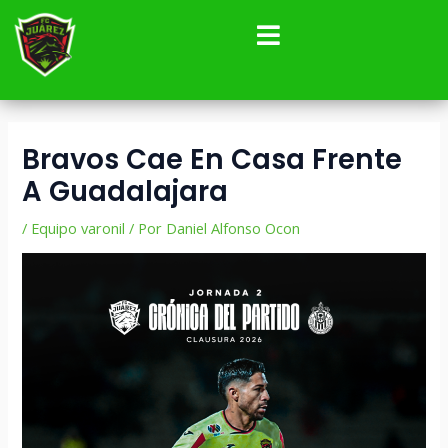
Ir
Navegación
al
de
contenido
entradas
Bravos Cae En Casa Frente
A Guadalajara
/
Equipo varonil
/ Por
Daniel Alfonso Ocon