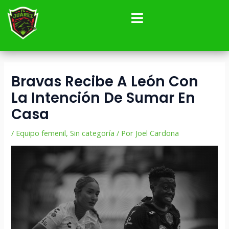
Ir
Navegación
al
de
contenido
entradas
Bravas Recibe A León Con
La Intención De Sumar En
Casa
/
Equipo femenil
,
Sin categoría
/ Por
Joel Cardona