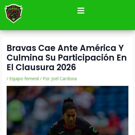
Ir
Navegación
al
de
contenido
entradas
Bravas Cae Ante América Y
Culmina Su Participación En
El Clausura 2026
/
Equipo femenil
/ Por
Joel Cardona